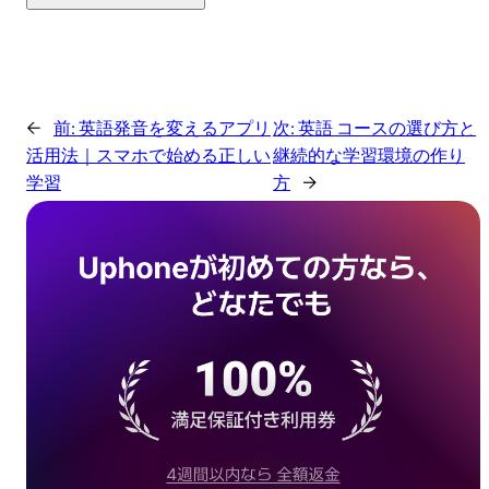
←
前:
英語発音を変えるアプリ
次:
英語 コースの選び方と
活用法｜スマホで始める正しい
継続的な学習環境の作り
学習
方
→