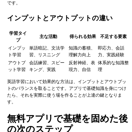
です。
インプットとアウトプットの違い
学習タイ
主な活動
得られる効果
不足する要素
プ
インプッ
単語暗記、文法学
知識の蓄積、
即応力、会話
ト学習
習、リスニング
理解力向上
力、実践経験
アウトプ
会話練習、スピー
反射神経、表
体系的な知識整
ット学習
キング、実践
現力、自信
理
英語学習において効果的な方法は、インプットとアウトプッ
トのバランスを取ることです。アプリで基礎知識を身につけ
たら、それを実際に使う場を作ることが上達の鍵となりま
す。
無料アプリで基礎を固めた後
の次のステップ