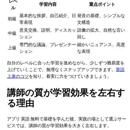
レベ
学習内容
重点ポイント
ル
基本的な挨拶、自己紹介、日
発音の基礎、シンプルな
初級
常表現
文構造
意見交換、説明、ディスカッ
語彙の拡大、自然な言い
中級
ション
回し
専門的な議論、プレゼンテー
細かいニュアンス、高度
上級
ション
な表現
自分のレベルに合った学習を進めながら、少しずつ難易度を
上げていくことで、無理なくステップアップできます。
英語
上達のコツ
を知り、着実に力をつけていきましょう。
講師の質が学習効果を左右す
る理由
アプリ 英語 無料で基礎を学んだ後、実践の場として選ぶサー
ビスでは、講師の質が学習効果を大きく左右します。