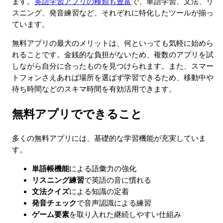
ます。
英語学習アプリの種類も豊富
で、単語学習、文法、リ
スニング、発音練習など、それぞれに特化したツールが揃っ
ています。
無料アプリの最大のメリットは、何といっても気軽に始めら
れることです。金銭的な負担がないため、複数のアプリを試
しながら自分に合ったものを見つけられます。また、スマー
トフォンさえあれば場所を選ばず学習できるため、移動中や
待ち時間などのスキマ時間を有効活用できます。
無料アプリでできること
多くの無料アプリには、基礎的な学習機能が充実していま
す。
単語帳機能
による語彙力の強化
リスニング練習
で英語の音に慣れる
文法クイズ
による知識の定着
発音チェック
で音声認識による練習
ゲーム要素
を取り入れた継続しやすい仕組み