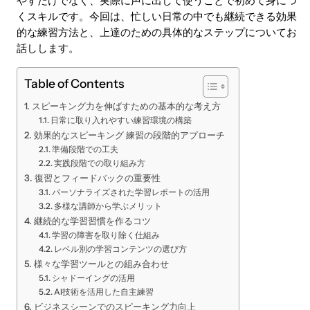
やすだけでなく、実際に声に出して使うことで初めて身につ
くスキルです。今回は、忙しい日常の中でも継続できる効果
的な練習方法と、上達のための具体的なステップについてお
話しします。
Table of Contents
スピーキング力を伸ばすための基本的な考え方
日常に取り入れやすい練習環境の構築
効果的なスピーキング 練習の段階的アプローチ
準備段階での工夫
実践段階での取り組み方
復習とフィードバックの重要性
パーソナライズされた学習レポートの活用
多様な講師から学ぶメリット
継続的な学習習慣を作るコツ
学習の障害を取り除く仕組み
レベル別の学習コンテンツの選び方
様々な学習ツールとの組み合わせ
シャドーイングの活用
AI技術を活用した自主練習
ビジネスシーンでのスピーキング力向上