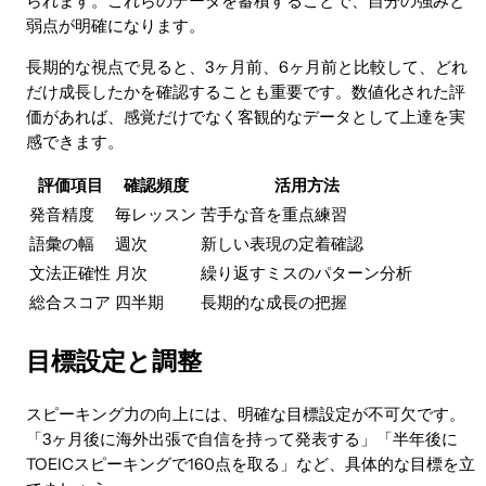
られます。これらのデータを蓄積することで、自分の強みと
弱点が明確になります。
長期的な視点で見ると、3ヶ月前、6ヶ月前と比較して、どれ
だけ成長したかを確認することも重要です。数値化された評
価があれば、感覚だけでなく客観的なデータとして上達を実
感できます。
評価項目
確認頻度
活用方法
発音精度
毎レッスン
苦手な音を重点練習
語彙の幅
週次
新しい表現の定着確認
文法正確性
月次
繰り返すミスのパターン分析
総合スコア
四半期
長期的な成長の把握
目標設定と調整
スピーキング力の向上には、明確な目標設定が不可欠です。
「3ヶ月後に海外出張で自信を持って発表する」「半年後に
TOEICスピーキングで160点を取る」など、具体的な目標を立