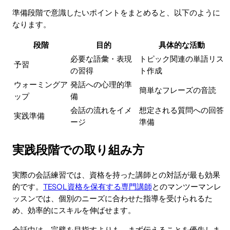
準備段階で意識したいポイントをまとめると、以下のように
なります。
段階
目的
具体的な活動
必要な語彙・表現
トピック関連の単語リス
予習
の習得
ト作成
ウォーミングア
発話への心理的準
簡単なフレーズの音読
ップ
備
会話の流れをイメ
想定される質問への回答
実践準備
ージ
準備
実践段階での取り組み方
実際の会話練習では、資格を持った講師との対話が最も効果
的です。
TESOL資格を保有する専門講師
とのマンツーマンレ
ッスンでは、個別のニーズに合わせた指導を受けられるた
め、効率的にスキルを伸ばせます。
会話中は、完璧を目指すよりも、まず伝えることを優先しま