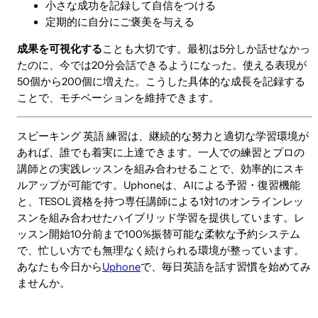
小さな成功を記録して自信をつける
定期的に自分にご褒美を与える
成果を可視化する
ことも大切です。最初は5分しか話せなかっ
たのに、今では20分会話できるようになった。使える表現が
50個から200個に増えた。こうした具体的な成長を記録する
ことで、モチベーションを維持できます。
スピーキング 英語 練習は、継続的な努力と適切な学習環境が
あれば、誰でも着実に上達できます。一人での練習とプロの
講師との実践レッスンを組み合わせることで、効率的にスキ
ルアップが可能です。Uphoneは、AIによる予習・復習機能
と、TESOL資格を持つ専任講師による1対1のオンラインレッ
スンを組み合わせたハイブリッド学習を提供しています。レ
ッスン開始10分前まで100%振替可能な柔軟な予約システム
で、忙しい方でも無理なく続けられる環境が整っています。
あなたも今日から
Uphone
で、毎日英語を話す習慣を始めてみ
ませんか。