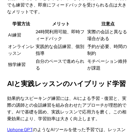
でも練習でき、即座にフィードバックを受けられる点は大き
なメリットです。
学習方法
メリット
注意点
24時間利用可能、即時フ
実際の会話と異なる
AI練習
ィードバック
場合がある
オンラインレ
実践的な会話練習、個別
予約が必要、時間の
ッスン
指導
制約
自分のペースで進められ
モチベーション維持
独学練習
る
が課題
AIと実践レッスンのハイブリッド学習
効果的なスピーキング練習には、AIによる予習・復習と、実
際の講師との会話練習を組み合わせたアプローチが理想的で
す。AIで基礎を固め、実践レッスンで応用力を磨く。この相
乗効果により、学習効率は大きく向上します。
Uphone GPT
のようなAIツールを使った予習では、レッスン