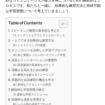
的なコミュニケーション能力を身につけるための継続的なプ
ロセスです。私たちと一緒に、効果的な練習方法と持続可能
な学習習慣について考えていきましょう。
Table of Contents
スピーキング練習の基本的な考え方
インプットとアウトプットのバランス
一人でできる効果的な練習方法
シャドーイングの実践
テクノロジーを活用した学習アプローチ
AIと実践レッスンのハイブリッド学習
発音とイントネーションの重要性
発音練習の具体的なステップ
流暢さを高めるための練習
瞬発力を鍛えるトレーニング
実践的な会話練習の機会を作る
多様なアクセントへの対応
継続的な学習習慣の確立
柔軟な学習スケジュール
段階的な成長を実感する
レベル別の学習アプローチ