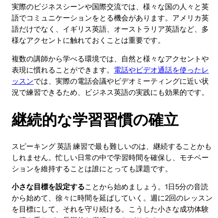
実際のビジネスシーンや国際交流では、様々な国の人々と英
語でコミュニケーションをとる機会があります。アメリカ英
語だけでなく、イギリス英語、オーストラリア英語など、多
様なアクセントに触れておくことは重要です。
複数の講師から学べる環境では、自然と様々なアクセントや
表現に慣れることができます。
電話やビデオ通話を使ったレ
ッスン
では、実際の電話会議やビデオミーティングに近い状
況で練習できるため、ビジネス英語の実践にも効果的です。
継続的な学習習慣の確立
スピーキング 英語 練習で最も難しいのは、継続することかも
しれません。忙しい日常の中で学習時間を確保し、モチベー
ションを維持することは誰にとっても課題です。
小さな目標を設定する
ことから始めましょう。1日5分の音読
から始めて、徐々に時間を延ばしていく。週に2回のレッスン
を目標にして、それを守り続ける。こうした小さな成功体験