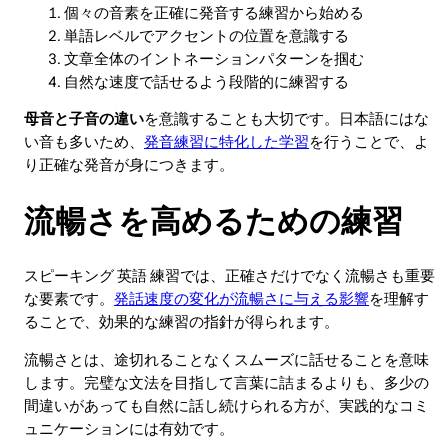
個々の音素を正確に発音する練習から始める
単語レベルでアクセントの位置を意識する
文章全体のイントネーションパターンを掴む
自然な速度で話せるよう段階的に練習する
母音と子音の違い
を意識することも大切です。日本語にはな
い音も多いため、
発音練習に特化した学習
を行うことで、よ
り正確な発音が身につきます。
流暢さを高めるための練習
スピーキング 英語 練習では、正確さだけでなく流暢さも重要
な要素です。
発話速度の変化が流暢さに与える影響
を理解す
ることで、効果的な練習の指針が得られます。
流暢さとは、途切れることなくスムーズに話せることを意味
します。完璧な文法を目指して言葉に詰まるよりも、多少の
間違いがあっても自然に話し続けられる方が、実践的なコミ
ュニケーションには有効です。