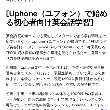
[Uphone（ユフォン）で始め
る初心者向け英会話学習]
英会話 初心者の方でも安心してスタートできる学習環境を求
めているなら、Uphone（ユフォン）が最適です。1対1のライ
ブ英会話レッスン（voice call／face call）では、毎回異なる
TESOL資格保有の講師から指導を受けられるため、発音や会
話力を効率的に高められます。
AI機能「Uphone GPT」を活用すれば、予習・復習や発音練
習も自宅でスムーズに行え、学習進捗もアプリで見える化さ
れます。柔軟なスケジュール設定や100％振替保証があるた
め、忙しい英会話 初心者にも継続しやすいのが特長です。
初級・中級・上級の3段階レベル体系と1,000以上の学習ユニ
ットが揃い、自分の成長に合わせて無理なくレベルアップが
可能です。まずは無料体験レッスンで、Uphone（ユフォン）