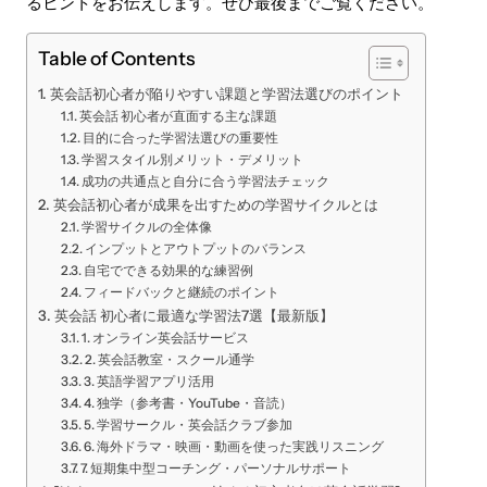
るヒントをお伝えします。ぜひ最後までご覧ください。
Table of Contents
英会話初心者が陥りやすい課題と学習法選びのポイント
英会話 初心者が直面する主な課題
目的に合った学習法選びの重要性
学習スタイル別メリット・デメリット
成功の共通点と自分に合う学習法チェック
英会話初心者が成果を出すための学習サイクルとは
学習サイクルの全体像
インプットとアウトプットのバランス
自宅でできる効果的な練習例
フィードバックと継続のポイント
英会話 初心者に最適な学習法7選【最新版】
1. オンライン英会話サービス
2. 英会話教室・スクール通学
3. 英語学習アプリ活用
4. 独学（参考書・YouTube・音読）
5. 学習サークル・英会話クラブ参加
6. 海外ドラマ・映画・動画を使った実践リスニング
7. 短期集中型コーチング・パーソナルサポート