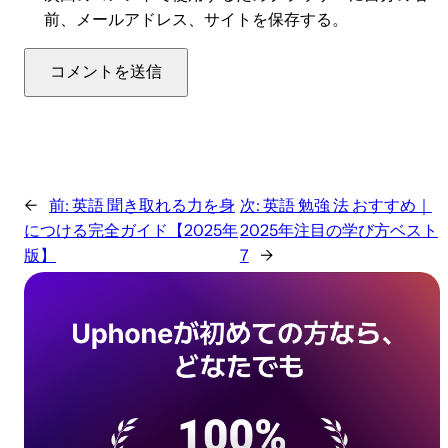
前、メールアドレス、サイトを保存する。
←
前:
英語 聞き取れる力を身
次:
英語 勉強 法 おすすめ｜
につける完全ガイド【2025年
2025年注目の学び方ベスト
版】
7
→