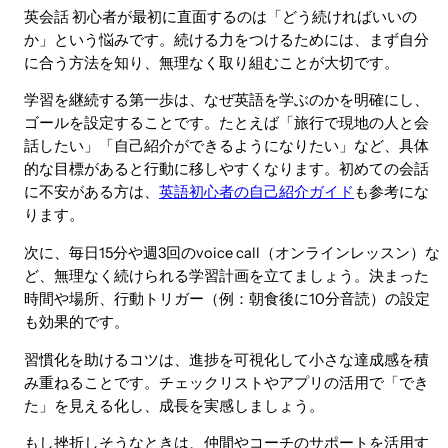
英会話 初心者が最初に直面するのは「どう続ければいいの
か」という悩みです。続ける力をつけるためには、まず自分
に合う方法を知り、無理なく取り組むことが大切です。
学習を継続する第一歩は、なぜ英語を学ぶのかを明確にし、
ゴールを設定することです。たとえば「旅行で現地の人と会
話したい」「自己紹介ができるようになりたい」など、具体
的な目標があると行動に移しやすくなります。初めての会話
に不安がある方は、
英語初心者の自己紹介ガイド
も参考にな
ります。
次に、毎日15分や週3回のvoice call（オンラインレッスン）な
ど、無理なく続けられる学習計画を立てましょう。決まった
時間や場所、行動トリガー（例：朝食後に10分音読）の設定
も効果的です。
習慣化を助けるコツは、進捗を可視化して小さな達成感を積
み重ねることです。チェックリストやアプリの活用で「でき
た」を見える化し、成長を実感しましょう。
もし挫折しそうなときは、仲間やコーチのサポートを活用す