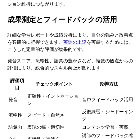
ション維持につながります。
成果測定とフィードバックの活用
詳細な学習レポートや成績分析により、自分の強みと改善点
を客観的に把握できます。
英語の上達
を実感するためには、
こうした定量的な評価が効果的です。
発音スコア、流暢性、語彙の豊かさなど、複数の観点からの
評価により、総合的なスキル向上が図れます。
評価項
チェックポイント
改善方法
目
正確性・イントネーショ
発音
音声フィードバック活用
ン
反復練習・シャドーイン
流暢性
スピード・自然さ
グ
語彙力
表現の幅・適切性
コンテンツ学習・実践
講師のフィードバック確
文法
正確性・複雑さ