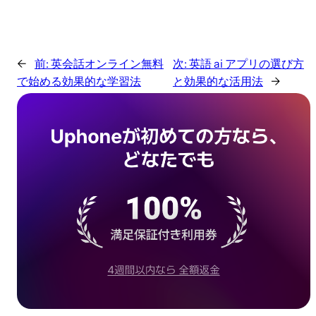
←
前:
英会話オンライン無料
次:
英語 ai アプリの選び方
で始める効果的な学習法
と効果的な活用法
→