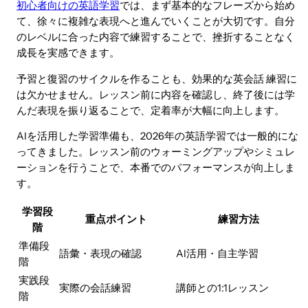
初心者向けの英語学習
では、まず基本的なフレーズから始め
て、徐々に複雑な表現へと進んでいくことが大切です。自分
のレベルに合った内容で練習することで、挫折することなく
成長を実感できます。
予習と復習のサイクルを作ることも、効果的な英会話 練習に
は欠かせません。レッスン前に内容を確認し、終了後には学
んだ表現を振り返ることで、定着率が大幅に向上します。
AIを活用した学習準備も、2026年の英語学習では一般的にな
ってきました。レッスン前のウォーミングアップやシミュレ
ーションを行うことで、本番でのパフォーマンスが向上しま
す。
学習段
重点ポイント
練習方法
階
準備段
語彙・表現の確認
AI活用・自主学習
階
実践段
実際の会話練習
講師との1:1レッスン
階