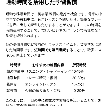
通勤時間を活用した学習習慣
通勤や移動時間は、英会話 練習の絶好の機会です。電車の中
や車での移動中に、音声レッスンを聞いたり、簡単なフレー
ズを声に出して練習したりすることができます。この時間を
有効活用することで、忙しいビジネスパーソンでも無理なく
学習を続けられます。
朝の準備時間や就寝前のリラックスタイムも、英語学習に適
した時間帯です。
短時間でも毎日継続する
ことで、確実にス
キルが向上していきます。
時間帯
おすすめの練習内容
所要時間
朝の準備中
リスニング・シャドーイング
10-15分
通勤時間
フレーズ暗記・復習
20-30分
昼休み
オンラインレッスン
15-25分
就寝前
今日の振り返り・音読
10-20分
このように、一日の中に複数の学習機会を設けることで、無
理なく英会話 練習を習慣化できます。