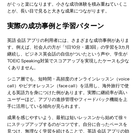
がぐっと楽になります。小さな成功体験を積み重ねていくこ
とが、長い目で見ると大きな成果につながります。
実際の成功事例と学習パターン
英語 会話 アプリの利用者には、さまざまな成功事例がありま
す。例えば、社会人の方が「1日10分・週3回」の学習を3カ月
継続し、ビジネス英会話の自信がついたという声や、学生が
TOEIC Speaking対策でスコアアップを実現したケースも少な
くありません。
シニア層でも、短時間・高頻度のオンラインレッスン（voice
call）やビデオレッスン（face call）を活用し、海外旅行で使
える英語力を身につけた例があります。実際に継続率が高い
ユーザーほど、アプリの進捗管理やフィードバック機能を上
手に活用している傾向が見られます。
成果を感じやすいよう、最初は短いレッスンから始めて徐々
にステップアップするのがコツです。自分に合ったペースを
見つけ、無理なく学習を続けることで、英語 会話 アプリの効