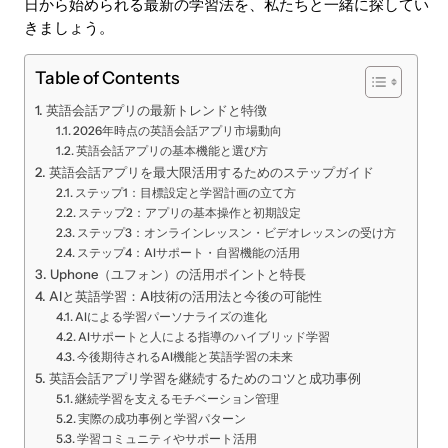
日から始められる最新の学習法を、私たちと一緒に探してい
きましょう。
Table of Contents
英語会話アプリの最新トレンドと特徴
2026年時点の英語会話アプリ市場動向
英語会話アプリの基本機能と選び方
英語会話アプリを最大限活用するためのステップガイド
ステップ1：目標設定と学習計画の立て方
ステップ2：アプリの基本操作と初期設定
ステップ3：オンラインレッスン・ビデオレッスンの受け方
ステップ4：AIサポート・自習機能の活用
Uphone（ユフォン）の活用ポイントと特長
AIと英語学習：AI技術の活用法と今後の可能性
AIによる学習パーソナライズの進化
AIサポートと人による指導のハイブリッド学習
今後期待されるAI機能と英語学習の未来
英語会話アプリ学習を継続するためのコツと成功事例
継続学習を支えるモチベーション管理
実際の成功事例と学習パターン
学習コミュニティやサポート活用