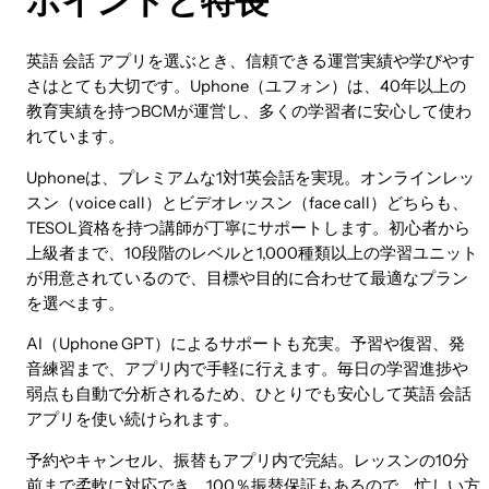
ポイントと特長
英語 会話 アプリを選ぶとき、信頼できる運営実績や学びやす
さはとても大切です。Uphone（ユフォン）は、40年以上の
教育実績を持つBCMが運営し、多くの学習者に安心して使わ
れています。
Uphoneは、プレミアムな1対1英会話を実現。オンラインレッ
スン（voice call）とビデオレッスン（face call）どちらも、
TESOL資格を持つ講師が丁寧にサポートします。初心者から
上級者まで、10段階のレベルと1,000種類以上の学習ユニット
が用意されているので、目標や目的に合わせて最適なプラン
を選べます。
AI（Uphone GPT）によるサポートも充実。予習や復習、発
音練習まで、アプリ内で手軽に行えます。毎日の学習進捗や
弱点も自動で分析されるため、ひとりでも安心して英語 会話
アプリを使い続けられます。
予約やキャンセル、振替もアプリ内で完結。レッスンの10分
前まで柔軟に対応でき、100％振替保証もあるので、忙しい方