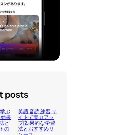
t posts
で学ぶ
英語 音読 練習 サ
:効果
イトで実力アッ
法と
プ|効果的な学習
トの
法とおすすめリ
ソース