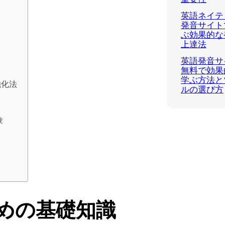
英語ネイテ
発音サイト
ぶ効果的な
上達法
英語発音サ
無料で効果
学ぶ方法と
強化法
ルの選び方
験
めの基礎知識