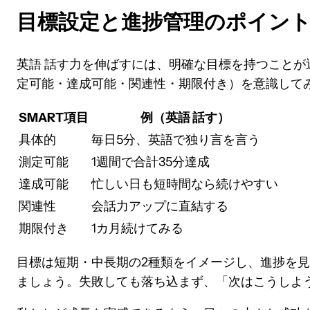
目標設定と進捗管理のポイン
英語 話す力を伸ばすには、明確な目標を持つことが
定可能・達成可能・関連性・期限付き）を意識して
SMART項目
例（英語 話す）
具体的
毎日5分、英語で独り言を言う
測定可能
1週間で合計35分達成
達成可能
忙しい日も短時間なら続けやすい
関連性
会話力アップに直結する
期限付き
1カ月続けてみる
目標は短期・中長期の2種類をイメージし、進捗を
ましょう。失敗しても落ち込まず、「次はこうしよ