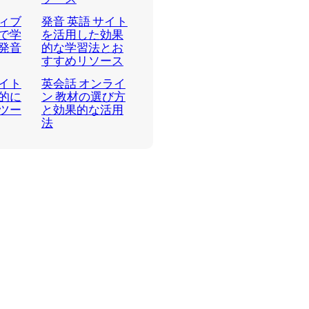
ィブ
発音 英語 サイト
で学
を活用した効果
発音
的な学習法とお
すすめリソース
イト
英会話 オンライ
的に
ン 教材の選び方
ツー
と効果的な活用
法