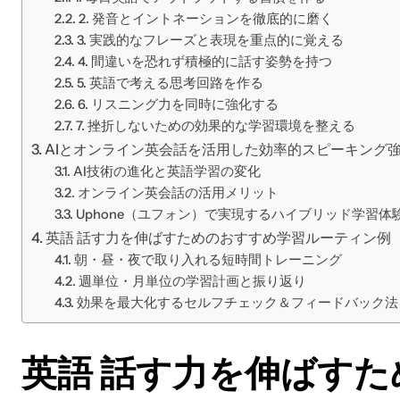
2. 発音とイントネーションを徹底的に磨く
3. 実践的なフレーズと表現を重点的に覚える
4. 間違いを恐れず積極的に話す姿勢を持つ
5. 英語で考える思考回路を作る
6. リスニング力を同時に強化する
7. 挫折しないための効果的な学習環境を整える
AIとオンライン英会話を活用した効率的スピーキング
AI技術の進化と英語学習の変化
オンライン英会話の活用メリット
Uphone（ユフォン）で実現するハイブリッド学習体
英語 話す力を伸ばすためのおすすめ学習ルーティン例
朝・昼・夜で取り入れる短時間トレーニング
週単位・月単位の学習計画と振り返り
効果を最大化するセルフチェック＆フィードバック法
英語 話す力を伸ばすた