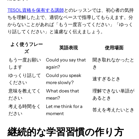
TESOL資格を保有する講師
とのレッスンでは、初心者の気持
ちを理解した上で、適切なペースで指導してもらえます。分
からないことがあれば「もう一度言ってください」「ゆっく
り話してください」と遠慮なく伝えましょう。
よく使うフレー
英語表現
使用場面
ズ
もう一度お願い
Could you say that
聞き取れなかったと
します
again?
き
ゆっくり話して
Could you speak
速すぎるとき
ください
more slowly?
意味を教えてく
What does that
理解できない単語が
ださい
mean?
あるとき
考える時間をく
Let me think for a
答えを考えたいとき
ださい
moment
継続的な学習習慣の作り方