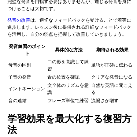
完璧な発音を目指す必要はありませんが、通じる発音を身に
つけることは大切です。
発音の改善
は、適切なフィードバックを受けることで着実に
進歩します。レッスン後に提供される詳細なフィードバック
を活用し、自分の弱点を把握して改善していきましょう。
発音練習のポイン
具体的な方法
期待される効果
ト
口の形を意識して練
母音の区別
単語が正確に伝わる
習
子音の発音
舌の位置を確認
クリアな発音になる
文全体のリズムを意
自然な英語に聞こえ
イントネーション
識
る
音の連結
フレーズ単位で練習
流暢さが増す
学習効果を最大化する復習方
法