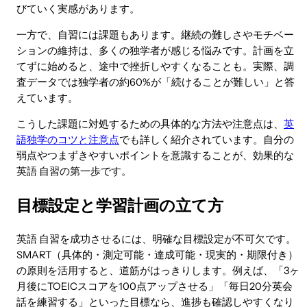
びていく実感があります。
一方で、自習には課題もあります。継続の難しさやモチベー
ションの維持は、多くの独学者が感じる悩みです。計画を立
てずに始めると、途中で挫折しやすくなることも。実際、調
査データでは独学者の約60%が「続けることが難しい」と答
えています。
こうした課題に対処するための具体的な方法や注意点は、
英
語独学のコツと注意点
でも詳しく紹介されています。自分の
弱点やつまずきやすいポイントを意識することが、効果的な
英語 自習の第一歩です。
目標設定と学習計画の立て方
英語 自習を成功させるには、明確な目標設定が不可欠です。
SMART（具体的・測定可能・達成可能・現実的・期限付き）
の原則を活用すると、道筋がはっきりします。例えば、「3ヶ
月後にTOEICスコアを100点アップさせる」「毎日20分英会
話を練習する」といった目標なら、進捗も確認しやすくなり