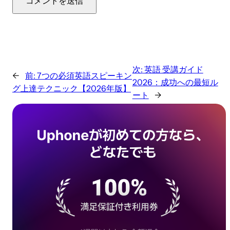
次:
英語 受講ガイド
←
前:
7つの必須英語スピーキン
2026：成功への最短ル
グ上達テクニック【2026年版】
ート
→