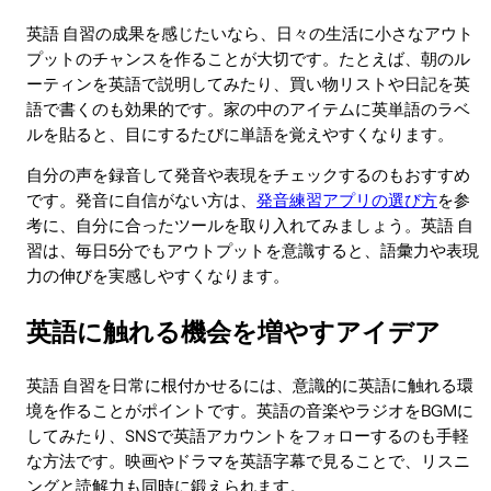
英語 自習の成果を感じたいなら、日々の生活に小さなアウト
プットのチャンスを作ることが大切です。たとえば、朝のル
ーティンを英語で説明してみたり、買い物リストや日記を英
語で書くのも効果的です。家の中のアイテムに英単語のラベ
ルを貼ると、目にするたびに単語を覚えやすくなります。
自分の声を録音して発音や表現をチェックするのもおすすめ
です。発音に自信がない方は、
発音練習アプリの選び方
を参
考に、自分に合ったツールを取り入れてみましょう。英語 自
習は、毎日5分でもアウトプットを意識すると、語彙力や表現
力の伸びを実感しやすくなります。
英語に触れる機会を増やすアイデア
英語 自習を日常に根付かせるには、意識的に英語に触れる環
境を作ることがポイントです。英語の音楽やラジオをBGMに
してみたり、SNSで英語アカウントをフォローするのも手軽
な方法です。映画やドラマを英語字幕で見ることで、リスニ
ングと読解力も同時に鍛えられます。