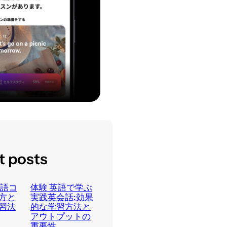
t posts
英語コ
体験 英語で学ぶ
方と
実践英会話:効果
習法
的な学習方法と
アウトプットの
重要性