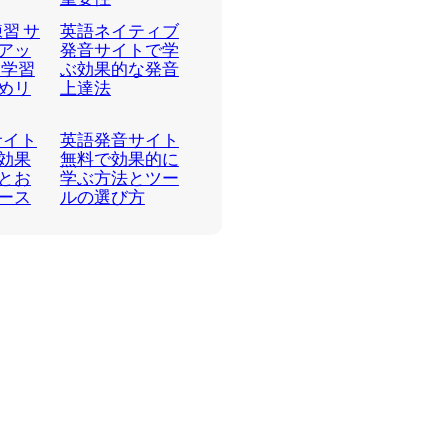
練習 サ
英語ネイティブ
アッ
発音サイトで学
な学習
ぶ効果的な発音
めリ
上達法
サイト
英語発音サイト
効果
無料で効果的に
とお
学ぶ方法とツー
ース
ルの選び方