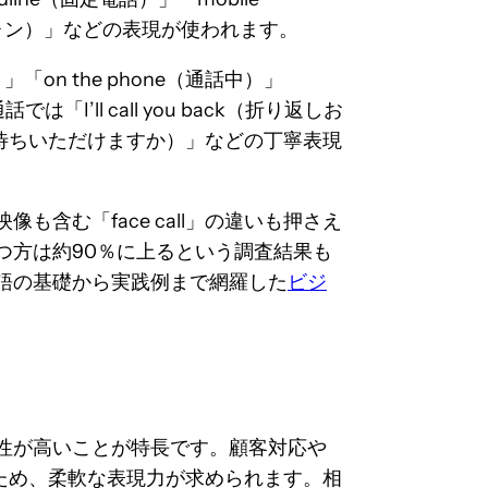
トフォン）」などの表現が使われます。
「on the phone（通話中）」
I’ll call you back（折り返しお
?（少々お待ちいただけますか）」などの丁寧表現
映像も含む「face call」の違いも押さえ
つ方は約90％に上るという調査結果も
語の基礎から実践例まで網羅した
ビジ
性が高いことが特長です。顧客対応や
ため、柔軟な表現力が求められます。相