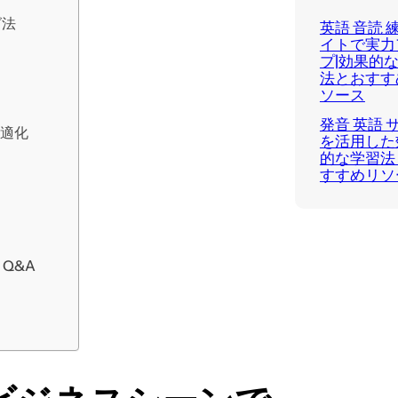
グ法
英語 音読 
イトで実力
プ|効果的
法とおすす
ソース
発音 英語 
最適化
を活用した
的な学習法
すすめリソ
Q&A