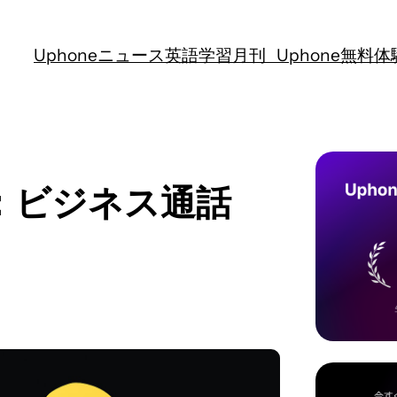
Uphoneニュース
英語学習
月刊 Uphone
無料体
5：ビジネス通話