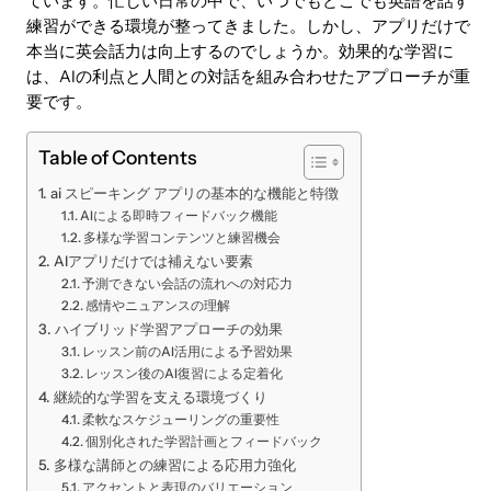
ています。忙しい日常の中で、いつでもどこでも英語を話す
練習ができる環境が整ってきました。しかし、アプリだけで
本当に英会話力は向上するのでしょうか。効果的な学習に
は、AIの利点と人間との対話を組み合わせたアプローチが重
要です。
Table of Contents
ai スピーキング アプリの基本的な機能と特徴
AIによる即時フィードバック機能
多様な学習コンテンツと練習機会
AIアプリだけでは補えない要素
予測できない会話の流れへの対応力
感情やニュアンスの理解
ハイブリッド学習アプローチの効果
レッスン前のAI活用による予習効果
レッスン後のAI復習による定着化
継続的な学習を支える環境づくり
柔軟なスケジューリングの重要性
個別化された学習計画とフィードバック
多様な講師との練習による応用力強化
アクセントと表現のバリエーション