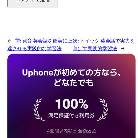
←
前:
発音 英会話を確実に上
次:
トイック 英会話で実力を
達させる実践的な学習法
伸ばす実践的学習法
→