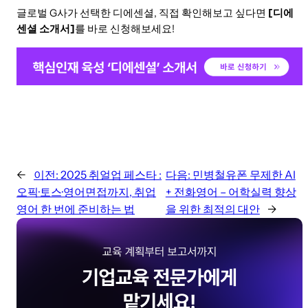
글로벌 G사가 선택한 디에센셜, 직접 확인해보고 싶다면
[디에
센셜 소개서]
를 바로 신청해보세요!
←
이전:
2025 취얼업 페스타 :
다음:
민병철유폰 무제한 AI
오픽·토스·영어면접까지, 취업
+ 전화영어 – 어학실력 향상
영어 한 번에 준비하는 법
을 위한 최적의 대안
→