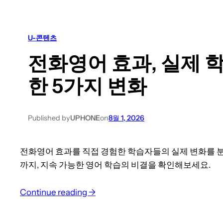
o
투
p
자
i
일
U-콘텐츠
c
까
전화영어 효과, 실제 
등
요
급
?
한 5가지 변화
상
향
루
Published by
UPHONE
on
8월 1, 2026
틴
완
전화영어 효과를 직접 경험한 학습자들의 실제 변화를 
벽
까지, 지속 가능한 영어 학습의 비결을 확인해보세요.
가
이
:
Continue reading →
드
전
:
화
실