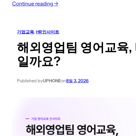
:
Continue reading →
현
가
과
성
학
비
습
기업교육
, 
HR인사이트
영
전
해외영업팀 영어교육,
어
략
학
가
일까요?
습
이
앱
드
,
Published by
UPHONE
on
8월 3, 2026
제
대
로
고
르
는
방