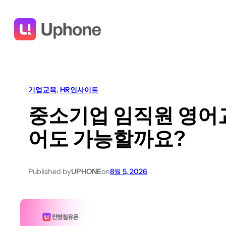
콘
텐
츠
로
바
로
기업교육
, 
HR인사이트
가
기
중소기업 임직원 영어교
어도 가능할까요?
Published by
UPHONE
on
8월 5, 2026