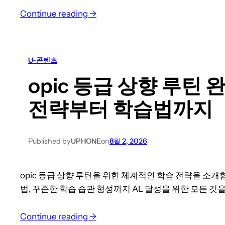
:
Continue reading →
해
외
영
U-콘텐츠
업
opic 등급 상향 루틴 
팀
영
전략부터 학습법까지
어
교
육
Published by
UPHONE
on
8월 2, 2026
,
비
opic 등급 상향 루틴을 위한 체계적인 학습 전략을 소
용
법, 꾸준한 학습 습관 형성까지 AL 달성을 위한 모든 것
일
까
:
Continue reading →
요