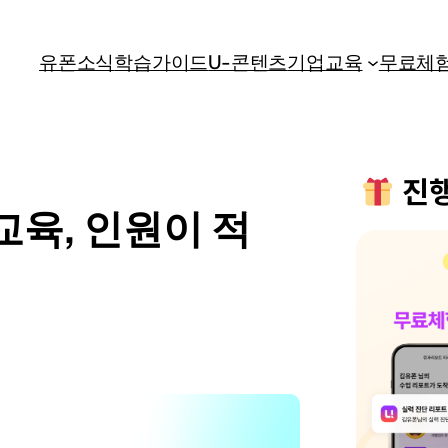
유폰소식
학습가이드
U-콘텐츠
기업교육
무료체
진
육, 인원이 적