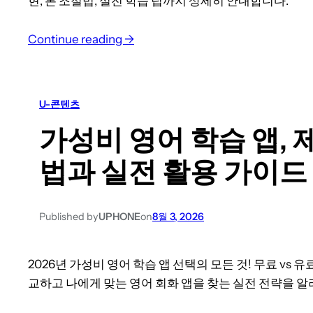
현, 톤 조절법, 실전 학습 팁까지 상세히 안내합니다.
인
원
:
Continue reading →
이
친
적
절
어
한
도
U-콘텐츠
영
가
가성비 영어 학습 앱, 
어
능
로
할
법과 실전 활용 가이드
말
까
하
요
는
?
Published by
UPHONE
on
8월 3, 2026
법
:
2026년 가성비 영어 학습 앱 선택의 모든 것! 무료 vs 유료, 
실
교하고 나에게 맞는 영어 회화 앱을 찾는 실전 전략을 알
전
표