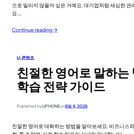
으로 밀리지 않을까 싶은 거예요. 대기업처럼 세심한 
요.…
:
Continue reading →
중
소
기
U-콘텐츠
업
친절한 영어로 말하는 
임
직
학습 전략 가이드
원
영
어
Published by
UPHONE
on
8월 4, 2026
교
육
친절한 영어로 대화하는 방법을 알아보세요. 비즈니스와 
,