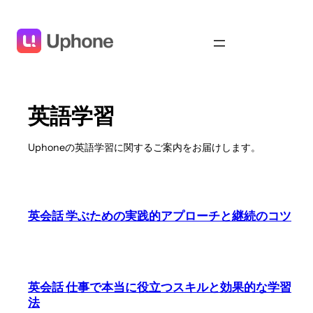
内
容
を
ス
キ
ッ
英語学習
プ
Uphoneの英語学習に関するご案内をお届けします。
英会話 学ぶための実践的アプローチと継続のコツ
英会話 仕事で本当に役立つスキルと効果的な学習
法