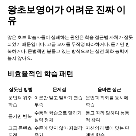
왕초보영어가 어려운 진짜 이
유
많은 초보 학습자들이 실패하는 원인은 학습 접근법 자체가 잘못
되었기 때문입니다. 고급 교재를 무작정 따라하거나, 듣기만 반
복하거나, 문법책만 붙들고 있는 방식으로는 실전 회화 능력이
늘지 않아요.
비효율적인 학습 패턴
잘못된 방법
문제점
올바른 접근
문법책 위주
이론만 알고 말하기 연습
문법과 회화를 동시에
학습
부족
학습
수동적 학습으로 말하기
듣고 따라 말하며 능동
듣기만 반복
실력 정체
적 참여
고급 콘텐츠
수준에 맞지 않아 좌절감
자신의 레벨에 맞는 단
도전
증가
계별 학습