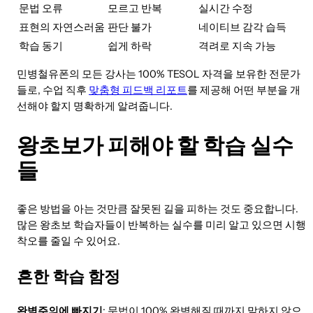
문법 오류
모르고 반복
실시간 수정
표현의 자연스러움
판단 불가
네이티브 감각 습득
학습 동기
쉽게 하락
격려로 지속 가능
민병철유폰의 모든 강사는 100% TESOL 자격을 보유한 전문가
들로, 수업 직후
맞춤형 피드백 리포트
를 제공해 어떤 부분을 개
선해야 할지 명확하게 알려줍니다.
왕초보가 피해야 할 학습 실수
들
좋은 방법을 아는 것만큼 잘못된 길을 피하는 것도 중요합니다.
많은 왕초보 학습자들이 반복하는 실수를 미리 알고 있으면 시행
착오를 줄일 수 있어요.
흔한 학습 함정
완벽주의에 빠지기
: 문법이 100% 완벽해질 때까지 말하지 않으