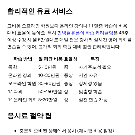
합리적인 유료 서비스
고비용 오프라인 학원보다 온라인 강의나 1:1 맞춤 학습이 비용
대비 효율이 높아요. 특히
민병철유폰의 학습 커리큘럼
은 48주
이상 수강 시 월 5만원대로 매일 전문 강사와 실시간 영어 회화를
연습할 수 있어, 고가의 회화 학원 대비 훨씬 합리적입니다.
학습 방법
월 평균 비용
효율성
특징
독학
5~10만원
중
자기주도성 필요
온라인 강의
10~30만원
중상
시간 자유
오프라인 학원
30~80만원
중상
강제성 있음
1:1 과외
50~150만원
상
맞춤형 학습
1:1 온라인 회화
5~20만원
상
실전 연습 가능
응시료 절약 팁
충분히 준비된 상태에서 응시 (재시험 비용 절감)