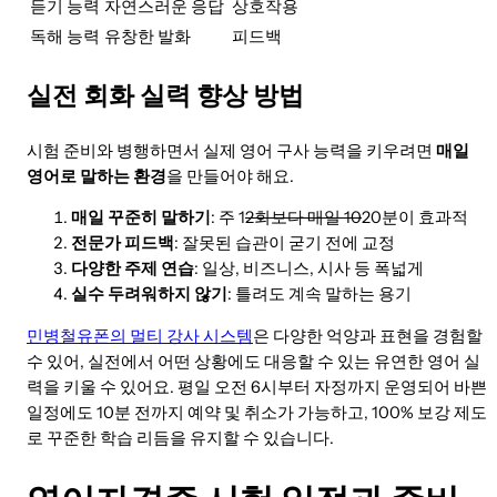
듣기 능력
자연스러운 응답
상호작용
독해 능력
유창한 발화
피드백
실전 회화 실력 향상 방법
시험 준비와 병행하면서 실제 영어 구사 능력을 키우려면
매일
영어로 말하는 환경
을 만들어야 해요.
매일 꾸준히 말하기
: 주 1
2회보다 매일 10
20분이 효과적
전문가 피드백
: 잘못된 습관이 굳기 전에 교정
다양한 주제 연습
: 일상, 비즈니스, 시사 등 폭넓게
실수 두려워하지 않기
: 틀려도 계속 말하는 용기
민병철유폰의 멀티 강사 시스템
은 다양한 억양과 표현을 경험할
수 있어, 실전에서 어떤 상황에도 대응할 수 있는 유연한 영어 실
력을 키울 수 있어요. 평일 오전 6시부터 자정까지 운영되어 바쁜
일정에도 10분 전까지 예약 및 취소가 가능하고, 100% 보강 제도
로 꾸준한 학습 리듬을 유지할 수 있습니다.