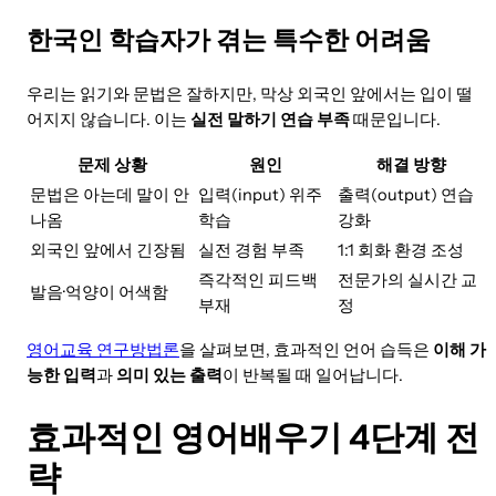
한국인 학습자가 겪는 특수한 어려움
우리는 읽기와 문법은 잘하지만, 막상 외국인 앞에서는 입이 떨
어지지 않습니다. 이는
실전 말하기 연습 부족
때문입니다.
문제 상황
원인
해결 방향
문법은 아는데 말이 안
입력(input) 위주
출력(output) 연습
나옴
학습
강화
외국인 앞에서 긴장됨
실전 경험 부족
1:1 회화 환경 조성
즉각적인 피드백
전문가의 실시간 교
발음·억양이 어색함
부재
정
영어교육 연구방법론
을 살펴보면, 효과적인 언어 습득은
이해 가
능한 입력
과
의미 있는 출력
이 반복될 때 일어납니다.
효과적인 영어배우기 4단계 전
략