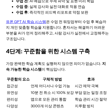
수업 전
: AI 예습으로 주제 파악 및 표현 미리 학습
수업 중
: 실제 강사와 실전 대화로 적용 연습
수업 후
: 즉각적인 피드백 리포트로 약점 보완
유폰 GPT AI 학습 시스템
은 수업 전 워밍업부터 수업 후 복습까
지 개인 맞춤형 학습을 지원합니다. 혼자서는 해결하기 어려운
부분을 AI가 먼저 정리해주고, 사람 강사가 실전에서 교정해주는
구조입니다.
4단계: 꾸준함을 위한 시스템 구축
가장 완벽한 학습 계획도 실행하지 않으면 의미가 없습니다.
지
속 가능한 학습 시스템
이 핵심입니다.
꾸준함의 요소
구체적 방법
효과
접근성
언제 어디서나 수업 가능
시간 제약 극복
유연성
10분 전 취소 시 100% 보강
부담 없는 일정 조정
편리성
앱으로 모든 관리 통합
학습 관리 시간 절약
다양성
3000개 이상 콘텐츠
지루함 방지