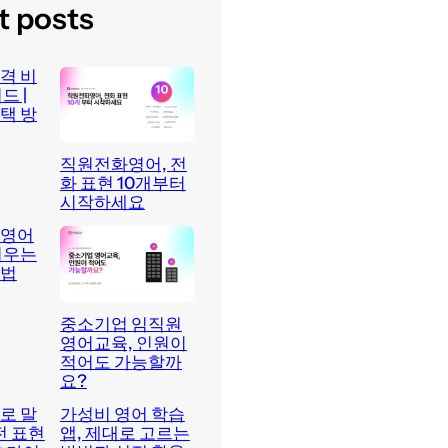
t posts
격 비
드 |
택 방
직원전화영어, 전
화 표현 10개부터
시작하세요
 영어
키우는
방법
중소기업 임직원
영어교육, 인원이
적어도 가능할까
요?
로 말
가성비 영어 학습
전 표현
앱, 제대로 고르는