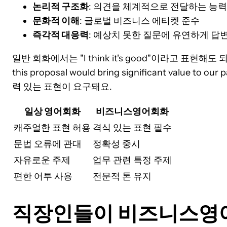
논리적 구조화
: 의견을 체계적으로 전달하는 능력
문화적 이해
: 글로벌 비즈니스 에티켓 준수
즉각적 대응력
: 예상치 못한 질문에 유연하게 답
일반 회화에서는 "I think it's good"이라고 표현해도 
this proposal would bring significant value t
력 있는 표현이 요구돼요.
일상 영어회화
비즈니스영어회화
캐주얼한 표현 허용
격식 있는 표현 필수
문법 오류에 관대
정확성 중시
자유로운 주제
업무 관련 특정 주제
편한 어투 사용
전문적 톤 유지
직장인들이 비즈니스영어