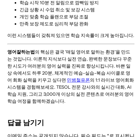
학습 시작 10분 전 알림으로 깜빡임 방지
긴급 상황 시 수업 취소 및 보강 시스템
개인 맞춤 학습 플랜으로 부담 조절
만족 보장 제도로 심리적 부담 완화
이런 시스템들이 갖춰져 있으면 학습 지속률이 크게 높아집니다.
영어잘하는법
의 핵심은 결국 '매일 영어로 말하는 환경'을 만드
는 것입니다. 이론적 지식보다 실전 연습, 완벽한 문장보다 꾸준
한 시도가 여러분의 영어 실력을 진짜로 향상시킵니다. 바쁜 일
상 속에서도 하루 20분, 체계적인 예습-실습-복습 사이클로 영
어 회화 실력을 키우고 싶다면
민병철유폰
의 1:1 라이브 영어회화
시스템을 경험해보세요. TESOL 전문 강사와의 실시간 대화, AI
학습 지원, 그리고 3,000개 이상의 실전 콘텐츠로 여러분의 영어
학습 여정을 함께하겠습니다.
답글 남기기
이메일 주소는 공개되지 않습니다.
필수 필드는
*
로 표시됩니