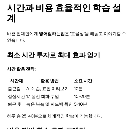
시간과 비용 효율적인 학습 설
계
바쁜 현대인에게
영어잘하는법
은 '효율성'을 빼놓고 이야기할 수
없습니다.
최소 시간 투자로 최대 효과 얻기
시간 활용 전략:
시간대
활용 방법
소요 시간
출근길
AI 예습, 표현 미리보기
10분
점심시간
1:1 실전 회화 수업
10~20분
퇴근 후
녹음 복습 및 피드백 확인
5~10분
하루 총 25~40분으로 체계적인 학습이 가능합니다.