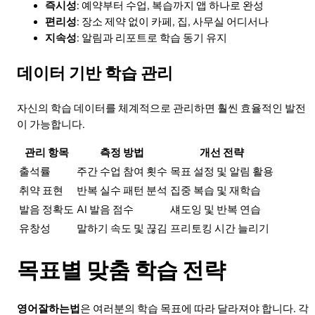
즉시성
: 예약부터 수업, 복습까지 앱 하나로 완성
편리성
: 장소 제약 없이 카페, 집, 사무실 어디서나
지속성
: 알림과 리포트로 학습 동기 유지
데이터 기반 학습 관리
자신의 학습 데이터를 체계적으로 관리하면 훨씬 효율적인 발전
이 가능합니다.
관리 항목
측정 방법
개선 전략
출석률
주간 수업 참여 횟수
목표 설정 및 알림 활용
취약 표현
반복 실수 패턴 분석
집중 복습 및 재학습
발음 정확도
AI 발음 점수
섀도잉 및 반복 연습
유창성
말하기 속도 및 끊김
프리토킹 시간 늘리기
목표별 맞춤 학습 전략
영어잘하는법
은 여러분의 학습 목표에 따라 달라져야 합니다. 각