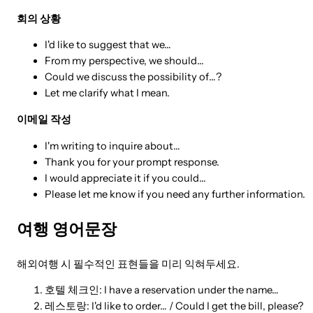
회의 상황
I'd like to suggest that we…
From my perspective, we should…
Could we discuss the possibility of…?
Let me clarify what I mean.
이메일 작성
I'm writing to inquire about…
Thank you for your prompt response.
I would appreciate it if you could…
Please let me know if you need any further information.
여행 영어문장
해외여행 시 필수적인 표현들을 미리 익혀두세요.
호텔 체크인: I have a reservation under the name…
레스토랑: I'd like to order… / Could I get the bill, please?