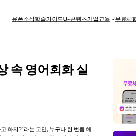
유폰소식
학습가이드
U-콘텐츠
기업교육
무료체
상 속 영어회화 실
 하지?"라는 고민, 누구나 한 번쯤 해