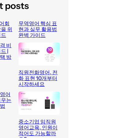
t posts
어회
무역영어 핵심 표
상을 위
현과 실무 활용법
이드
완벽 가이드
격 비
드 |
택 방
직원전화영어, 전
화 표현 10개부터
시작하세요
 영어
키우는
방법
중소기업 임직원
영어교육, 인원이
적어도 가능할까