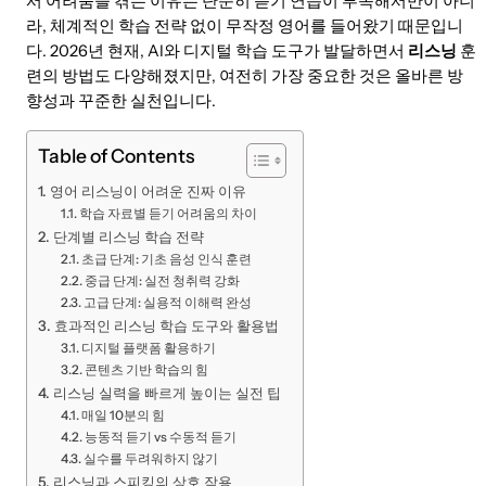
서 어려움을 겪는 이유는 단순히 듣기 연습이 부족해서만이 아니
라, 체계적인 학습 전략 없이 무작정 영어를 들어왔기 때문입니
다. 2026년 현재, AI와 디지털 학습 도구가 발달하면서
리스닝
훈
련의 방법도 다양해졌지만, 여전히 가장 중요한 것은 올바른 방
향성과 꾸준한 실천입니다.
Table of Contents
영어 리스닝이 어려운 진짜 이유
학습 자료별 듣기 어려움의 차이
단계별 리스닝 학습 전략
초급 단계: 기초 음성 인식 훈련
중급 단계: 실전 청취력 강화
고급 단계: 실용적 이해력 완성
효과적인 리스닝 학습 도구와 활용법
디지털 플랫폼 활용하기
콘텐츠 기반 학습의 힘
리스닝 실력을 빠르게 높이는 실전 팁
매일 10분의 힘
능동적 듣기 vs 수동적 듣기
실수를 두려워하지 않기
리스닝과 스피킹의 상호 작용