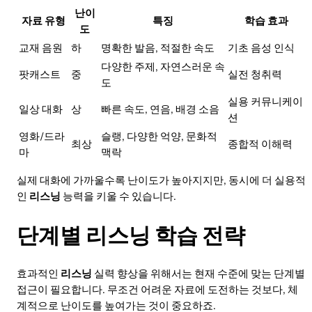
난이
자료 유형
특징
학습 효과
도
교재 음원
하
명확한 발음, 적절한 속도
기초 음성 인식
다양한 주제, 자연스러운 속
팟캐스트
중
실전 청취력
도
실용 커뮤니케이
일상 대화
상
빠른 속도, 연음, 배경 소음
션
영화/드라
슬랭, 다양한 억양, 문화적
최상
종합적 이해력
마
맥락
실제 대화에 가까울수록 난이도가 높아지지만, 동시에 더 실용적
인
리스닝
능력을 키울 수 있습니다.
단계별 리스닝 학습 전략
효과적인
리스닝
실력 향상을 위해서는 현재 수준에 맞는 단계별
접근이 필요합니다. 무조건 어려운 자료에 도전하는 것보다, 체
계적으로 난이도를 높여가는 것이 중요하죠.