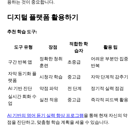
용하는 것이 중요합니다.
디지털 플랫폼 활용하기
추천 학습 도구:
적합한 학
도구 유형
장점
활용 팁
습자
정확한 청취
어려운 부분만 집중
구간 반복 앱
초중급
훈련
반복
자막 동기화 플
시청각 학습
중고급
자막 단계적 감추기
랫폼
AI 기반 진단
약점 파악
전 단계
정기적 실력 점검
실시간 회화 수
실전 적응
중고급
즉각적 피드백 활용
업
AI 기반의 영어 듣기 실력 향상 프로그램
을 통해 현재 자신의 약
점을 진단하고, 맞춤형 학습 계획을 세울 수 있습니다.