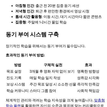
아침형 인간
: 출근 전 20분 집중 듣기 세션
저녁형 인간
: 퇴근 후 편안한 환경에서 영상 시청
틈새 시간 활용형
: 이동 시간, 대기 시간마다 짧은 콘텐츠
집중형
: 주말에 1-2시간 몰입 학습
동기 부여 시스템 구축
장기적인 학습을 위해서는 동기 부여가 필수입니다.
효과적인 동기 부여 방법:
방법
구체적 실천
효과
목표 설정
3개월 후 영화 자막 없이 보기
명확한 방향성
진도 기록
매일 학습 일지 작성
성취감 시각화
보상 시스템
주간 목표 달성 시 소소한 선물
즉각적 만족감
학습 커뮤니티
스터디 그룹 참여
사회적 책임감
체계적인 관리와 격려는 학습 지속성을 크게 높여줍니다.
맞춤형
학습 플랜
을 활용하면 자신의 수준과 목표에 맞는 커리큘럼으로